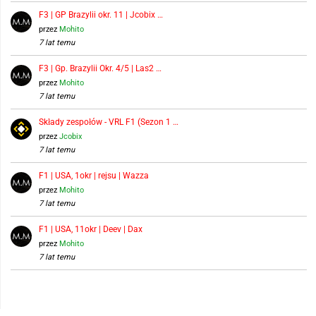
F3 | GP Brazylii okr. 11 | Jcobix …
przez
Mohito
7 lat temu
F3 | Gp. Brazylii Okr. 4/5 | Las2 …
przez
Mohito
7 lat temu
Składy zespołów - VRL F1 (Sezon 1 …
przez
Jcobix
7 lat temu
F1 | USA, 1okr | rejsu | Wazza
przez
Mohito
7 lat temu
F1 | USA, 11okr | Deev | Dax
przez
Mohito
7 lat temu