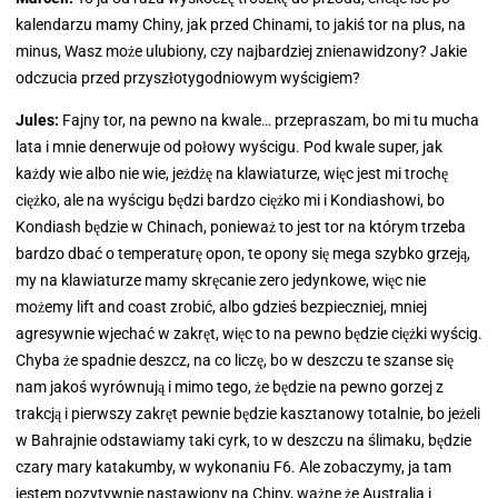
kalendarzu mamy Chiny, jak przed Chinami, to jakiś tor na plus, na
minus, Wasz może ulubiony, czy najbardziej znienawidzony? Jakie
odczucia przed przyszłotygodniowym wyścigiem?
Jules:
Fajny tor, na pewno na kwale… przepraszam, bo mi tu mucha
lata i mnie denerwuje od połowy wyścigu. Pod kwale super, jak
każdy wie albo nie wie, jeżdżę na klawiaturze, więc jest mi trochę
ciężko, ale na wyścigu będzi bardzo ciężko mi i Kondiashowi, bo
Kondiash będzie w Chinach, ponieważ to jest tor na którym trzeba
bardzo dbać o temperaturę opon, te opony się mega szybko grzeją,
my na klawiaturze mamy skręcanie zero jedynkowe, więc nie
możemy lift and coast zrobić, albo gdzieś bezpieczniej, mniej
agresywnie wjechać w zakręt, więc to na pewno będzie ciężki wyścig.
Chyba że spadnie deszcz, na co liczę, bo w deszczu te szanse się
nam jakoś wyrównują i mimo tego, że będzie na pewno gorzej z
trakcją i pierwszy zakręt pewnie będzie kasztanowy totalnie, bo jeżeli
w Bahrajnie odstawiamy taki cyrk, to w deszczu na ślimaku, będzie
czary mary katakumby, w wykonaniu F6. Ale zobaczymy, ja tam
jestem pozytywnie nastawiony na Chiny, ważne że Australia i