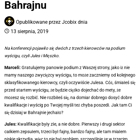
Bahrajnu
Opublikowane przez
Jcobix
dnia
13 sierpnia, 2019
Na konferencji pojawiło się dwóch z trzech kierowców na podium
wyścigu, czyli Jules i Mięszko.
Marceli:
Gratulujemy panowie podium z Waszej strony, jako iż nie
mamy naszego zwycięzcy wyścigu, to może zaczniemy od kolejnego
sklasyfikowanego kierowcy, czyli oczywiście Julesa. Cóż, śmiałeś się
przed startem wyścigu, że będzie ciężko dojechać do mety, że
możesz się rozbić. Nie rozbiłeś się, na domiar dobrego dosyć dobre
kwalifikacje i wyścig po Twojej myśli też chyba poszedł. Jak tam Ci
się dzisiaj w Bahrajnie jechało?
Jules:
Kwalifikacje były złe, a nie dobre. Pierwszy i drugi sektor
całkiem zepsułem, trzeci był fajny, bardzo fajny, ale tam miałem
niskie skrzydła, więc to nie był problem, szczególnie że w trzecim