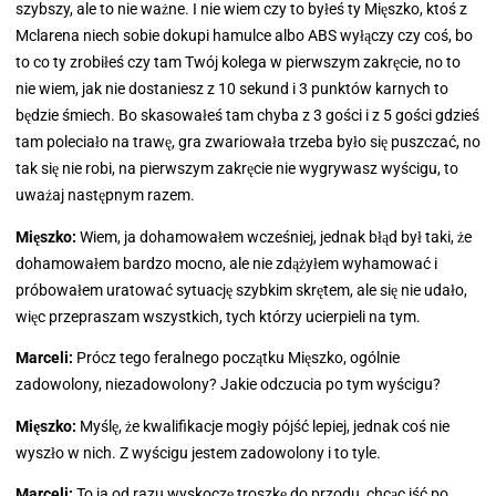
szybszy, ale to nie ważne. I nie wiem czy to byłeś ty Mięszko, ktoś z
Mclarena niech sobie dokupi hamulce albo ABS wyłączy czy coś, bo
to co ty zrobiłeś czy tam Twój kolega w pierwszym zakręcie, no to
nie wiem, jak nie dostaniesz z 10 sekund i 3 punktów karnych to
będzie śmiech. Bo skasowałeś tam chyba z 3 gości i z 5 gości gdzieś
tam poleciało na trawę, gra zwariowała trzeba było się puszczać, no
tak się nie robi, na pierwszym zakręcie nie wygrywasz wyścigu, to
uważaj następnym razem.
Mięszko:
Wiem, ja dohamowałem wcześniej, jednak błąd był taki, że
dohamowałem bardzo mocno, ale nie zdążyłem wyhamować i
próbowałem uratować sytuację szybkim skrętem, ale się nie udało,
więc przepraszam wszystkich, tych którzy ucierpieli na tym.
Marceli:
Prócz tego feralnego początku Mięszko, ogólnie
zadowolony, niezadowolony? Jakie odczucia po tym wyścigu?
Mięszko:
Myślę, że kwalifikacje mogły pójść lepiej, jednak coś nie
wyszło w nich. Z wyścigu jestem zadowolony i to tyle.
Marceli:
To ja od razu wyskoczę troszkę do przodu, chcąc iść po