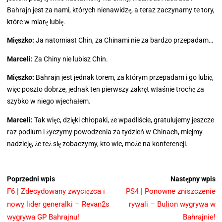
Bahrajn jest za nami, których nienawidzę, a teraz zaczynamy te tory,
które w miarę lubię.
Mięszko:
Ja natomiast Chin, za Chinami nie za bardzo przepadam…
Marceli:
Za Chiny nie lubisz Chin.
Mięszko:
Bahrajn jest jednak torem, za którym przepadam i go lubię,
więc poszło dobrze, jednak ten pierwszy zakręt właśnie trochę za
szybko w niego wjechałem.
Marceli:
Tak więc, dzięki chłopaki, że wpadliście, gratulujemy jeszcze
raz podium i życzymy powodzenia za tydzień w Chinach, miejmy
nadzieję, że też się zobaczymy, kto wie, może na konferencji.
Poprzedni wpis
Następny wpis
F6 | Zdecydowany zwycięzca i
PS4 | Ponowne zniszczenie
nowy lider generalki – Revan2s
rywali – Bulion wygrywa w
wygrywa GP Bahrajnu!
Bahrajnie!