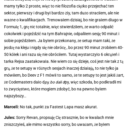
mamy tylko 2 proste, więc to nie filozofia ciężko przejechać ten
sektor, pierwszy i drugi był bardzo zły, tam dużo straciłem, ale nie
ważne o kwalifikacjach. Trenowałem dzisiaj, bo nie grałem długo w
Formułę 1, grę nic totalnie, więc stwierdziłem, że warto odpalić
cokolwiek i pojeździć na tym Bahrajnie, odpaliłem sesję 90 minut i
sobie pojeździłem. Ja byłem przekonany, że setup mam taki, że
jeżdżę na kleju i nigdy się nie obrócę , bo przez 90 minut zrobiłem 40-
50 kółek i ani razu się nie obróciłem. Tutaj wystarczyło 6 okrążeń i
tarka Rejsa zaatakowała. Nie wiem co się dzieje, coś jest nie tak z tą
grą, że te setupy w różnych sesjach inaczej działają, to nie tylko ja
mówiłem, bo Deev z F1 mówił to samo, że te setupy to jest jakiś żart,
że Codemasters dało d
py, bo dali d
py, więc szkoda, bo podkradli mi
to zwycięstwo, które mogłem zdobyć, bo na pewno byłem
najszybszy…
Marceli:
No tak, punkt za Fastest Lapa masz akurat.
Jules:
Sorry Revan, propsuję Cię strasznie, bo w kwalach mnie
zniszczyłeś, ale mimo wszystko sorry, bo uważam, że byłem