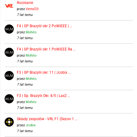
Rozstanie
przez
Vettel23
7 lat temu
F4 | GP Brazylii okr 2 PoWiEEE | …
przez
Mohito
7 lat temu
F4 | GP Brazylii okr 1 PoWiEEE Ra …
przez
Mohito
7 lat temu
F3 | GP Brazylii okr. 11 | Jcobix …
przez
Mohito
7 lat temu
F3 | Gp. Brazylii Okr. 4/5 | Las2 …
przez
Mohito
7 lat temu
Składy zespołów - VRL F1 (Sezon 1 …
przez
Jcobix
7 lat temu