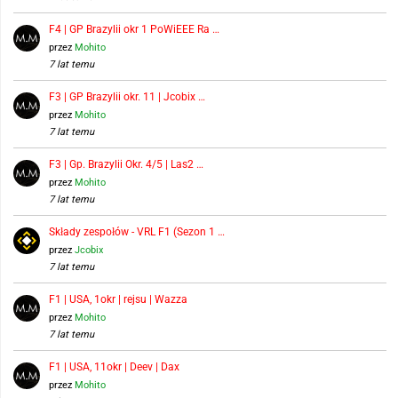
F4 | GP Brazylii okr 1 PoWiEEE Ra …
przez
Mohito
7 lat temu
F3 | GP Brazylii okr. 11 | Jcobix …
przez
Mohito
7 lat temu
F3 | Gp. Brazylii Okr. 4/5 | Las2 …
przez
Mohito
7 lat temu
Składy zespołów - VRL F1 (Sezon 1 …
przez
Jcobix
7 lat temu
F1 | USA, 1okr | rejsu | Wazza
przez
Mohito
7 lat temu
F1 | USA, 11okr | Deev | Dax
przez
Mohito