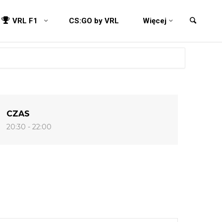
VRL F1
CS:GO by VRL
Więcej
CZAS
20:30 - 22:00