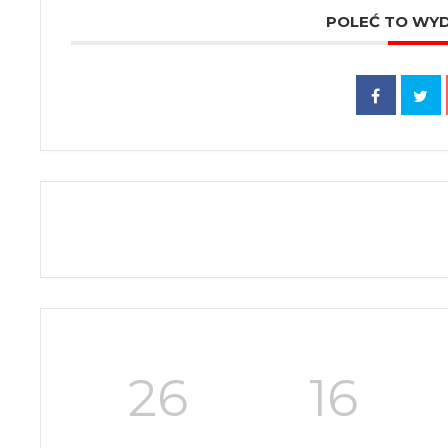
POLEĆ TO WY
26
16