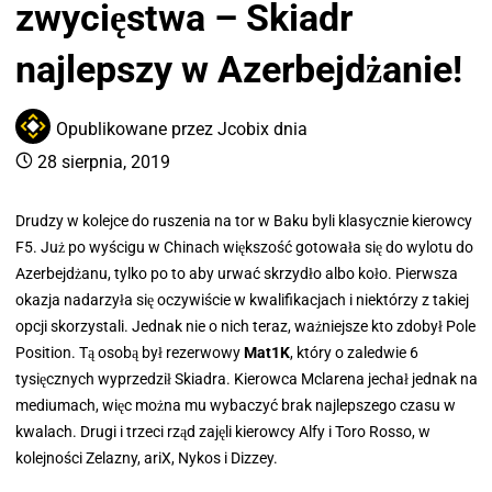
zwycięstwa – Skiadr
najlepszy w Azerbejdżanie!
Opublikowane przez
Jcobix
dnia
28 sierpnia, 2019
Drudzy w kolejce do ruszenia na tor w Baku byli klasycznie kierowcy
F5. Już po wyścigu w Chinach większość gotowała się do wylotu do
Azerbejdżanu, tylko po to aby urwać skrzydło albo koło. Pierwsza
okazja nadarzyła się oczywiście w kwalifikacjach i niektórzy z takiej
opcji skorzystali. Jednak nie o nich teraz, ważniejsze kto zdobył Pole
Position. Tą osobą był rezerwowy
Mat1K
, który o zaledwie 6
tysięcznych wyprzedził Skiadra. Kierowca Mclarena jechał jednak na
mediumach, więc można mu wybaczyć brak najlepszego czasu w
kwalach. Drugi i trzeci rząd zajęli kierowcy Alfy i Toro Rosso, w
kolejności Zelazny, ariX, Nykos i Dizzey.