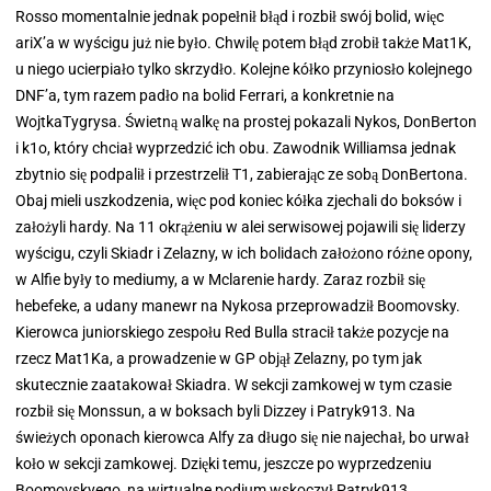
Rosso momentalnie jednak popełnił błąd i rozbił swój bolid, więc
ariX’a w wyścigu już nie było. Chwilę potem błąd zrobił także Mat1K,
u niego ucierpiało tylko skrzydło. Kolejne kółko przyniosło kolejnego
DNF’a, tym razem padło na bolid Ferrari, a konkretnie na
WojtkaTygrysa. Świetną walkę na prostej pokazali Nykos, DonBerton
i k1o, który chciał wyprzedzić ich obu. Zawodnik Williamsa jednak
zbytnio się podpalił i przestrzelił T1, zabierając ze sobą DonBertona.
Obaj mieli uszkodzenia, więc pod koniec kółka zjechali do boksów i
założyli hardy. Na 11 okrążeniu w alei serwisowej pojawili się liderzy
wyścigu, czyli Skiadr i Zelazny, w ich bolidach założono różne opony,
w Alfie były to mediumy, a w Mclarenie hardy. Zaraz rozbił się
hebefeke, a udany manewr na Nykosa przeprowadził Boomovsky.
Kierowca juniorskiego zespołu Red Bulla stracił także pozycje na
rzecz Mat1Ka, a prowadzenie w GP objął Zelazny, po tym jak
skutecznie zaatakował Skiadra. W sekcji zamkowej w tym czasie
rozbił się Monssun, a w boksach byli Dizzey i Patryk913. Na
świeżych oponach kierowca Alfy za długo się nie najechał, bo urwał
koło w sekcji zamkowej. Dzięki temu, jeszcze po wyprzedzeniu
Boomovskyego, na wirtualne podium wskoczył Patryk913.