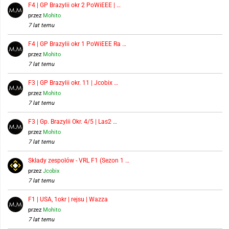
F4 | GP Brazylii okr 2 PoWiEEE | …
przez
Mohito
7 lat temu
F4 | GP Brazylii okr 1 PoWiEEE Ra …
przez
Mohito
7 lat temu
F3 | GP Brazylii okr. 11 | Jcobix …
przez
Mohito
7 lat temu
F3 | Gp. Brazylii Okr. 4/5 | Las2 …
przez
Mohito
7 lat temu
Składy zespołów - VRL F1 (Sezon 1 …
przez
Jcobix
7 lat temu
F1 | USA, 1okr | rejsu | Wazza
przez
Mohito
7 lat temu