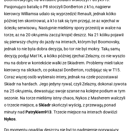
Pasjonująco batalię o P8 stoczyli DonBerton z k1o, najpierw
kierowcy Williamsa udało się wyprzedzić Renault, jednak kółko
później ten skontrował, a k1o tak się tym przejął, że aż wjechał w
ścieżkę serwisową. Następnie mieliśmy spory przestój w walce na
torze, aż na 20 okrążeniu zaczął kropić deszcz. Na 21 kółku pojawił
się pierwszy chętny do jazdy na interach, którym był Boomovsky,
jednak to nie była dobra decyzja, bo tor nie był mokry. Taką samą
decyzję podjął Mat1K, a kółko później zjechał Zelazny, co nie wyszło
mu na dobre w kontekście walki ze Skiadrem. Problemy mieli także
kierowcy na slickach, co pokazał DonBerton, rozbijając się w T15.
Coraz więcej osób wybierało intery, jednak na czele pozostawał
Skiadr na hardach. Jego jedyny rywal, czyli Zelazny, dokonał żywota
na 25 okrążeniu, dewastując swoje szanse na kolejne podium w tym
sezonie. Na torze mieliśmy istny chaos, Nykos z Masherem walczyli
o trzecie miejsce, a
Skiadr
skończył wyścig, z przewagą ponad
minuty nad
Patrykiem913
. Trzecie miejsce na interach dowiózł
Nykos
.
Do momentu opadów deszczu nie był to nadmiernie porywający