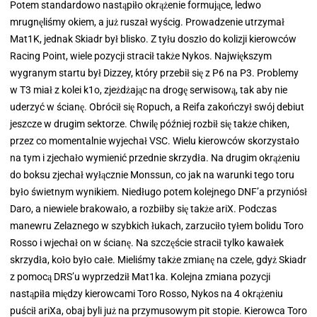
Potem standardowo nastąpiło okrążenie formujące, ledwo
mrugnęliśmy okiem, a już ruszał wyścig. Prowadzenie utrzymał
Mat1K, jednak Skiadr był blisko. Z tyłu doszło do kolizji kierowców
Racing Point, wiele pozycji stracił także Nykos. Największym
wygranym startu był Dizzey, który przebił się z P6 na P3. Problemy
w T3 miał z kolei k1o, zjeżdżając na drogę serwisową, tak aby nie
uderzyć w ścianę. Obrócił się Ropuch, a Reifa zakończył swój debiut
jeszcze w drugim sektorze. Chwilę później rozbił się także chiken,
przez co momentalnie wyjechał VSC. Wielu kierowców skorzystało
na tym i zjechało wymienić przednie skrzydła. Na drugim okrążeniu
do boksu zjechał wyłącznie Monssun, co jak na warunki tego toru
było świetnym wynikiem. Niedługo potem kolejnego DNF’a przyniósł
Daro, a niewiele brakowało, a rozbiłby się także ariX. Podczas
manewru Zelaznego w szybkich łukach, zarzuciło tyłem bolidu Toro
Rosso i wjechał on w ścianę. Na szczęście stracił tylko kawałek
skrzydła, koło było całe. Mieliśmy także zmianę na czele, gdyż Skiadr
z pomocą DRS’u wyprzedził Mat1ka. Kolejna zmiana pozycji
nastąpiła między kierowcami Toro Rosso, Nykos na 4 okrążeniu
puścił ariXa, obaj byli już na przymusowym pit stopie. Kierowca Toro