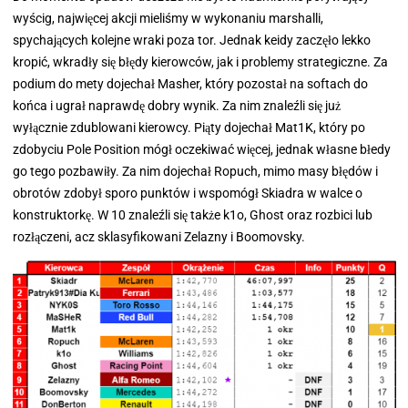
wyścig, najwięcej akcji mieliśmy w wykonaniu marshalli,
spychających kolejne wraki poza tor. Jednak keidy zaczęło lekko
kropić, wkradły się błędy kierowców, jak i problemy strategiczne. Za
podium do mety dojechał Masher, który pozostał na softach do
końca i ugrał naprawdę dobry wynik. Za nim znaleźli się już
wyłącznie zdublowani kierowcy. Piąty dojechał Mat1K, który po
zdobyciu Pole Position mógł oczekiwać więcej, jednak własne błedy
go tego pozbawiły. Za nim dojechał Ropuch, mimo masy błędów i
obrotów zdobył sporo punktów i wspomógł Skiadra w walce o
konstruktorkę. W 10 znaleźli się także k1o, Ghost oraz rozbici lub
rozłączeni, acz sklasyfikowani Zelazny i Boomovsky.