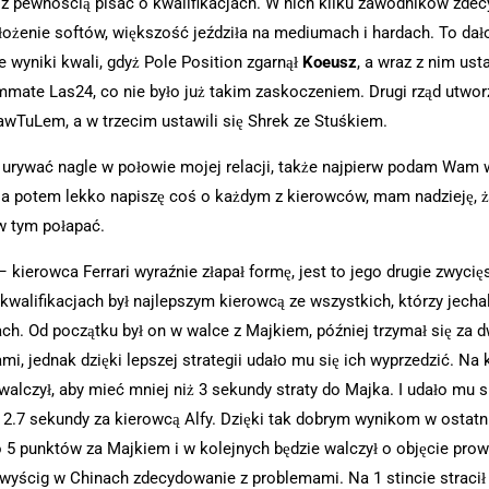
 pewnością pisać o kwalifikacjach. W nich kilku zawodników zde
ałożenie softów, większość jeździła na mediumach i hardach. To dał
 wyniki kwali, gdyż Pole Position zgarnął
Koeusz
, a wraz z nim usta
mmate Las24, co nie było już takim zaskoczeniem. Drugi rząd utwor
awTuLem, a w trzecim ustawili się Shrek ze Stuśkiem.
 urywać nagle w połowie mojej relacji, także najpierw podam Wam 
 a potem lekko napiszę coś o każdym z kierowców, mam nadzieję, ż
 w tym połapać.
 kierowca Ferrari wyraźnie złapał formę, jest to jego drugie zwycię
kwalifikacjach był najlepszym kierowcą ze wszystkich, którzy jechal
h. Od początku był on w walce z Majkiem, później trzymał się za
mi, jednak dzięki lepszej strategii udało mu się ich wyprzedzić. Na 
alczył, aby mieć mniej niż 3 sekundy straty do Majka. I udało mu si
 2.7 sekundy za kierowcą Alfy. Dzięki tak dobrym wynikom w ostatn
ko 5 punktów za Majkiem i w kolejnych będzie walczył o objęcie pro
wyścig w Chinach zdecydowanie z problemami. Na 1 stincie stracił 