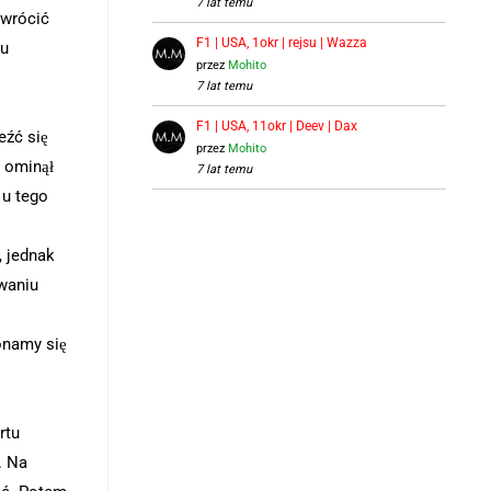
7 lat temu
 wrócić
F1 | USA, 1okr | rejsu | Wazza
ku
przez
Mohito
7 lat temu
F1 | USA, 11okr | Deev | Dax
eźć się
przez
Mohito
i ominął
7 lat temu
 u tego
, jednak
owaniu
onamy się
rtu
. Na