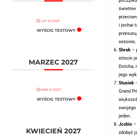
początku
świetnie 
przeciwn
LUT 01 2027
i jechał 
WYŚCIG TESTOWY
przesuną
sezonie,
Shrek
– p
stincie 
MARZEC 2027
Dotcha, 
jego wyk
Stusiek
–
MAR 01 2027
Grand Pri
większoś
WYŚCIG TESTOWY
swojego 
jeden.
Jcobix
– 
KWIECIEŃ 2027
zdobyć j