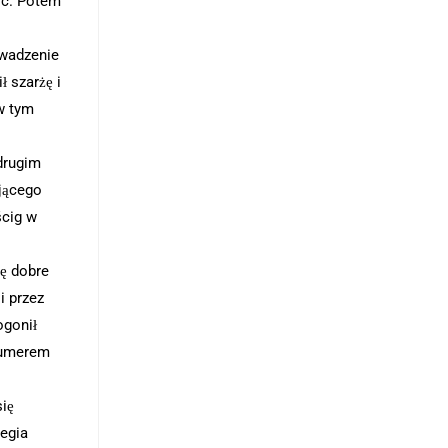
ić. Potem
owadzenie
ł szarżę i
w tym
drugim
jącego
ścig w
ę dobre
i przez
ogonił
numerem
ię
tegia