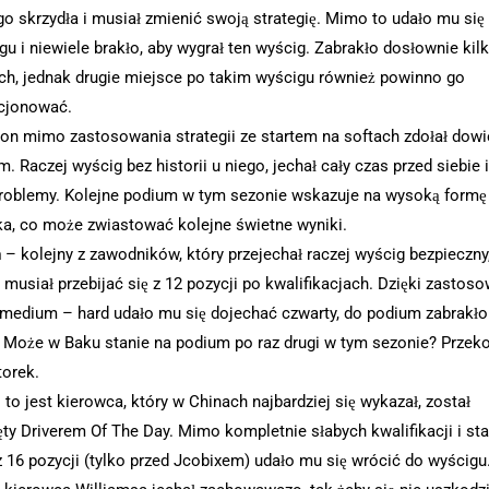
go skrzydła i musiał zmienić swoją strategię. Mimo to udało mu się
u i niewiele brakło, aby wygrał ten wyścig. Zabrakło dosłownie kil
ych, jednak drugie miejsce po takim wyścigu również powinno go
cjonować.
on mimo zastosowania strategii ze startem na softach zdołał dowi
. Raczej wyścig bez historii u niego, jechał cały czas przed siebie 
roblemy. Kolejne podium w tym sezonie wskazuje na wysoką formę
a, co może zwiastować kolejne świetne wyniki.
n
– kolejny z zawodników, który przejechał raczej wyścig bezpieczny
musiał przebijać się z 12 pozycji po kwalifikacjach. Dzięki zastos
i medium – hard udało mu się dojechać czwarty, do podium zabrakło
. Może w Baku stanie na podium po raz drugi w tym sezonie? Przek
torek.
 to jest kierowca, który w Chinach najbardziej się wykazał, został
ęty Driverem Of The Day. Mimo kompletnie słabych kwalifikacji i sta
z 16 pozycji (tylko przed Jcobixem) udało mu się wrócić do wyścigu