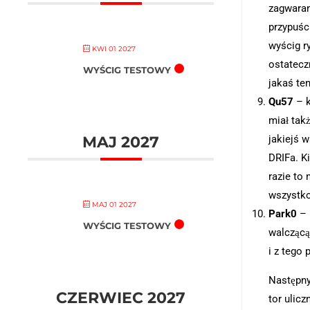
zagwaran
przypuści
wyścig r
KWI 01 2027
ostatecz
WYŚCIG TESTOWY
jakaś te
Qu57
– k
miał tak
jakiejś 
MAJ 2027
DRIFa. K
razie to 
wszystko
MAJ 01 2027
Park0
– 
WYŚCIG TESTOWY
walczącą 
i z tego
Następny
CZERWIEC 2027
tor ulic