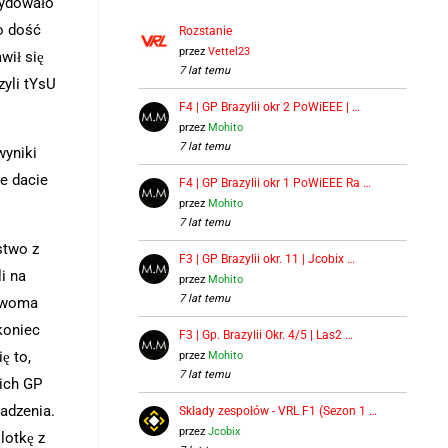
cydowało
o dość
Rozstanie
przez
Vettel23
wił się
7 lat temu
zyli tYsU
F4 | GP Brazylii okr 2 PoWiEEE | …
przez
Mohito
7 lat temu
wyniki
e dacie
F4 | GP Brazylii okr 1 PoWiEEE Ra …
przez
Mohito
7 lat temu
stwo z
F3 | GP Brazylii okr. 11 | Jcobix …
i na
przez
Mohito
7 lat temu
 dwoma
koniec
F3 | Gp. Brazylii Okr. 4/5 | Las2 …
ę to,
przez
Mohito
7 lat temu
ich GP
wadzenia.
Składy zespołów - VRL F1 (Sezon 1 …
przez
Jcobix
lotkę z