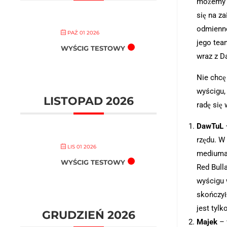
możemy z
się na z
odmienne
PAŹ 01 2026
jego tea
WYŚCIG TESTOWY
wraz z D
Nie chcę
wyścigu,
LISTOPAD 2026
radę się
DawTuL
–
rzędu. W 
LIS 01 2026
mediumac
WYŚCIG TESTOWY
Red Bulla
wyścigu w
skończył
jest tyl
GRUDZIEŃ 2026
Majek
– 