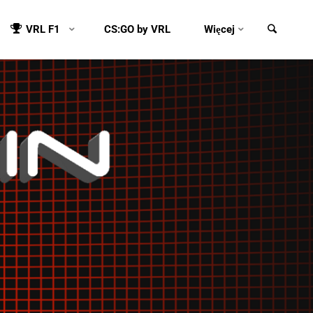
VRL F1
CS:GO by VRL
Więcej