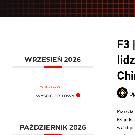
F3 
lid
WRZESIEŃ 2026
Chi
WRZ 01 2026
Op
WYŚCIG TESTOWY
Przyszła 
F3, jedn
PAŹDZIERNIK 2026
wyścigu 