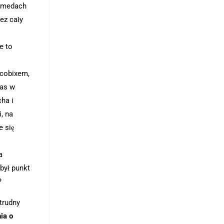
a medach
ez cały
e to
Jcobixem,
zas w
ha i
, na
e się
a
był punkt
?
trudny
ia o