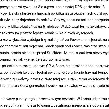
 kierowca Williamsa jechał zachowawczo, tak żeby się nie uszkodz
powyprzedzał rywali na 3 okrążeniu na prostej DRS, gdzie minął 3
ików. Dzięki starcie na hardach po kilkunastu okrążeniach objął pr
tak tyle, żeby dojechać do softów. Gdy wyjechał na softach przypuści
ł się w kilka okrążeń aż na 5 miejsce. Widać tutaj formę zwyżkową 
 czekamy na jeszcze lepsze wyniki w kolejnych wyścigach.
rzez większość wyścigu trzymał się tuż za Pawexonem, jednak na 
jego teammate mu odjechał. Shrek spadł pod koniec także za szarżu
musiał bronić się także przed Stuśkiem. Mimo to całkiem niezły wy
onaniu, jednak wiemy, że stać go na więcej.
 po ostatnim mniej udanym GP w Bahrajnie teraz pojechał naprawd
x, po niezłych kwalach jechał świetny wyścig, ładnie trzymał tempo 
ć wyścigu walczył nawet o piąte miejsce. Dzięki temu wyścigowi d
teammate’a Qu w generalce i rzucił mu rękawice w walce o bycie 
pierwsze punkty tego kierowcy w tym sezonie. W końcu udało mu s
akieś punkty mimo startowania z ostatniego miejsca, ale dobra sta