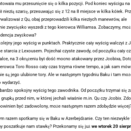
towała mu przesunięcie się o kilka pozycji. Pod koniec wyścigu n
ł niezłą szarżę, przesuwając się z 12 na 8 miejsce w kilka kółek. Prz
ywalizował z Qu, obaj przeprowadzili kilka niezłych manewrów, ale
nie zwycięsko wyszedł z tego kierowca Williamsa. Zobaczymy, moż
ndencja zwyżkowa?
olejny jego wyścig w punktach. Praktycznie cały wyścig walczył z 
że starcia z Lexousem. Pojechał czyste zawody, od początku cały c
walce, na 3 okrążeniu był dość mocno atakowany przez Jcobixa, Dotc
ierowca Toro Rosso cały czas trzyma równe tempo, a jak sam mówi
nie są jego ulubione tory. Ale w następnym tygodniu Baku i tam moż
 wydarzyć.
bardzo spokojny wyścig tego zawodnika. Od początku trzymał się z
grupką przed nim, w której jechali właśnie m.in. Qu czy Jcobix. Zdo
 powinien być zadowolony, może następnym razem zdobędzie więcej
m razem spotkamy się w Baku w Azerbejdżanie. Czy ten niezwykle 
zny poszatkuje nam stawkę? Przekonamy się już
we wtorek 20 sierpn