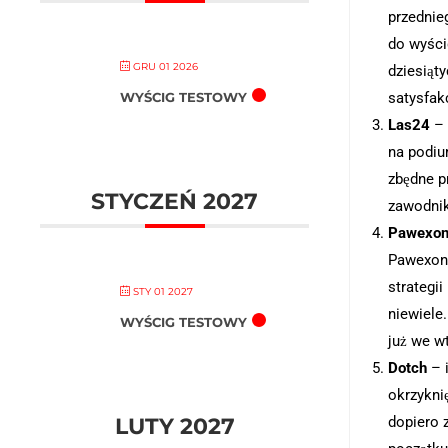
przednie
do wyścig
GRU 01 2026
dziesiąt
satysfak
WYŚCIG TESTOWY
Las24
– 
na podium
zbędne p
STYCZEŃ 2027
zawodnik
Pawexo
Pawexon 
strategi
STY 01 2027
niewiele
WYŚCIG TESTOWY
już we w
Dotch
– i
okrzykni
dopiero 
LUTY 2027