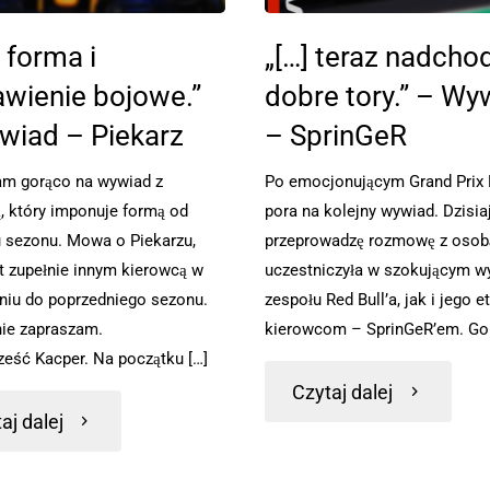
 forma i
„[…] teraz nadcho
awienie bojowe.”
dobre tory.” – Wy
wiad – Piekarz
– SprinGeR
m gorąco na wywiad z
Po emocjonującym Grand Prix 
, który imponuje formą od
pora na kolejny wywiad. Dzisia
 sezonu. Mowa o Piekarzu,
przeprowadzę rozmowę z osobą
st zupełnie innym kierowcą w
uczestniczyła w szokującym w
iu do poprzedniego sezonu.
zespołu Red Bull’a, jak i jego 
ie zapraszam.
kierowcom – SprinGeR’em. Gor
ześć Kacper. Na początku […]
Czytaj dalej
aj dalej