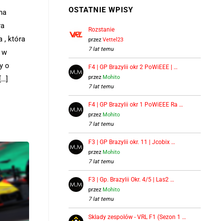
OSTATNIE WPISY
na
ra
Rozstanie
 , która
przez
Vettel23
7 lat temu
ę w
y o
F4 | GP Brazylii okr 2 PoWiEEE | …
przez
Mohito
[…]
7 lat temu
F4 | GP Brazylii okr 1 PoWiEEE Ra …
przez
Mohito
7 lat temu
F3 | GP Brazylii okr. 11 | Jcobix …
przez
Mohito
7 lat temu
F3 | Gp. Brazylii Okr. 4/5 | Las2 …
przez
Mohito
7 lat temu
Składy zespołów - VRL F1 (Sezon 1 …