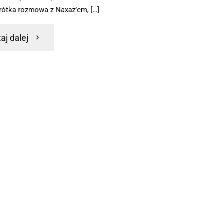
krótka rozmowa z Naxaz’em, […]
aj dalej