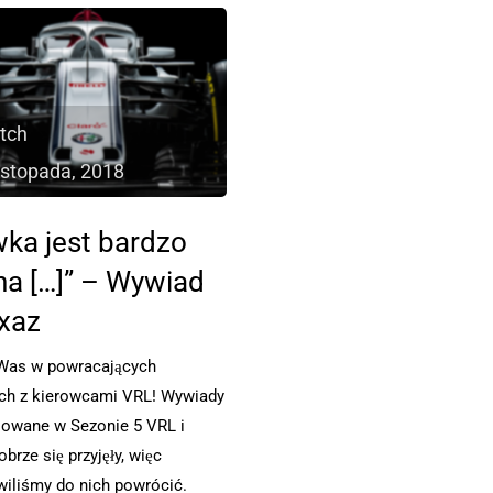
tch
listopada, 2018
wka jest bardzo
a […]” – Wywiad
xaz
Was w powracających
ch z kierowcami VRL! Wywiady
sowane w Sezonie 5 VRL i
brze się przyjęły, więc
iliśmy do nich powrócić.