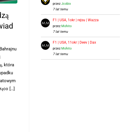
przez
Jcobix
7 lat temu
dzą
F1 | USA, 1okr | rejsu | Wazza
wiad
przez
Mohito
7 lat temu
F1 | USA, 11okr | Deev | Dax
Bahrajnu
przez
Mohito
7 lat temu
j
, która
ypadku
etatowym
ąco […]