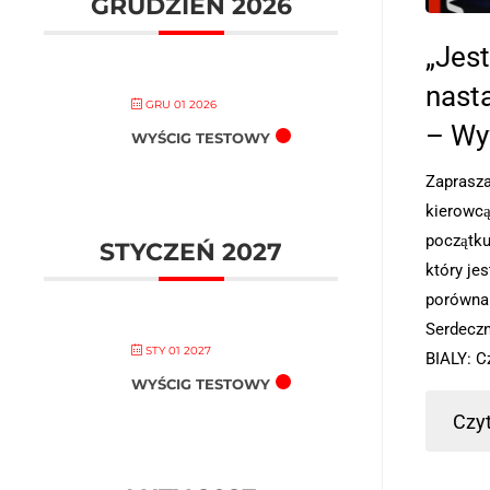
GRUDZIEŃ 2026
„Jest
nast
GRU 01 2026
– Wy
WYŚCIG TESTOWY
Zaprasza
kierowcą
początku
STYCZEŃ 2027
który je
porównan
Serdeczn
STY 01 2027
BIALY: C
WYŚCIG TESTOWY
Czyt