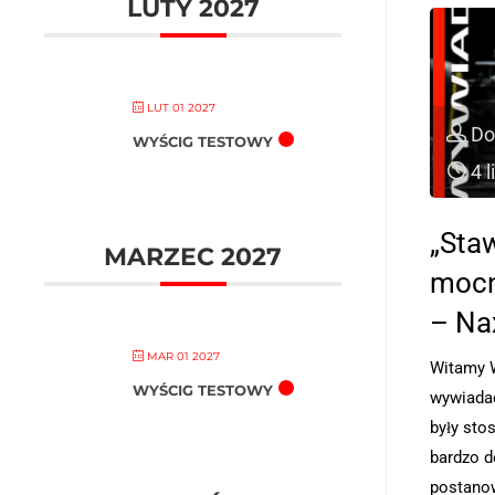
LUTY 2027
LUT 01 2027
Do
WYŚCIG TESTOWY
4 
„Sta
MARZEC 2027
mocn
– Na
MAR 01 2027
Witamy 
WYŚCIG TESTOWY
wywiada
były sto
bardzo do
postanow