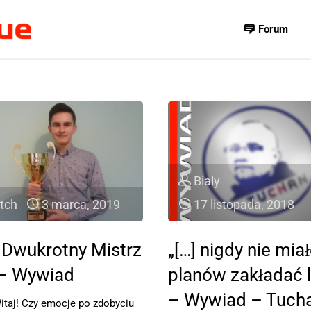
Forum
Bialy
tch
3 marca, 2019
17 listopada, 2018
 Dwukrotny Mistrz
„[…] nigdy nie mi
– Wywiad
planów zakładać li
– Wywiad – Tuch
itaj! Czy emocje po zdobyciu