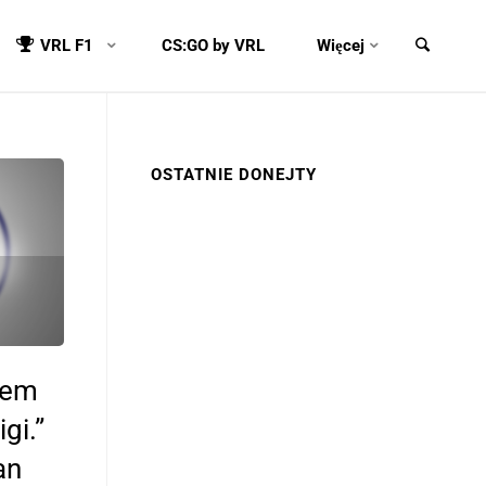
VRL F1
CS:GO by VRL
Więcej
OSTATNIE DONEJTY
ałem
gi.”
an