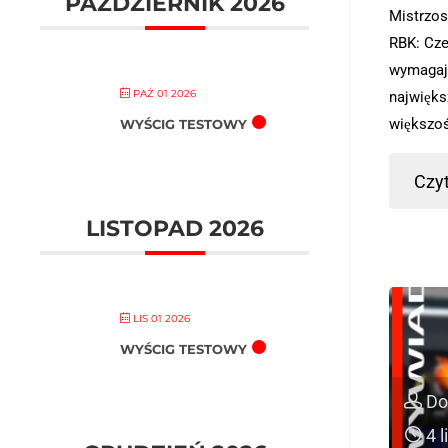
PAŹDZIERNIK 2026
Mistrzos
RBK: Cze
wymagaj
PAŹ 01 2026
najwięks
większoś
WYŚCIG TESTOWY
Czyt
LISTOPAD 2026
LIS 01 2026
WYŚCIG TESTOWY
Do
4 