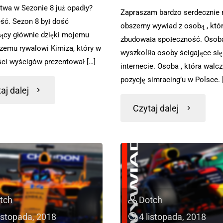
twa w Sezonie 8 już opadły?
Zapraszam bardzo serdecznie 
ść. Sezon 8 był dość
obszerny wywiad z osobą , któ
ący głównie dzięki mojemu
zbudowała społeczność. Osoba
zemu rywalowi Kimiza, który w
wyszkoliła osoby ścigające si
ci wyścigów prezentował […]
internecie. Osoba , która walcz
pozycję simracing’u w Polsce. 
aj dalej
Czytaj dalej
tch
Dotch
listopada, 2018
4 listopada, 2018