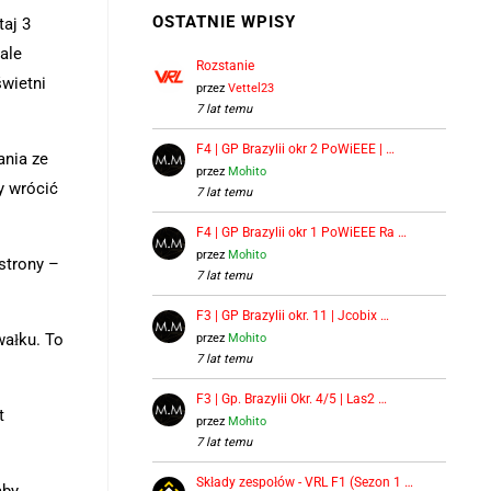
OSTATNIE WPISY
aj 3
ale
Rozstanie
świetni
przez
Vettel23
7 lat temu
F4 | GP Brazylii okr 2 PoWiEEE | …
ania ze
przez
Mohito
y wrócić
7 lat temu
F4 | GP Brazylii okr 1 PoWiEEE Ra …
przez
Mohito
strony –
7 lat temu
F3 | GP Brazylii okr. 11 | Jcobix …
wałku. To
przez
Mohito
7 lat temu
F3 | Gp. Brazylii Okr. 4/5 | Las2 …
t
przez
Mohito
7 lat temu
Składy zespołów - VRL F1 (Sezon 1 …
aby