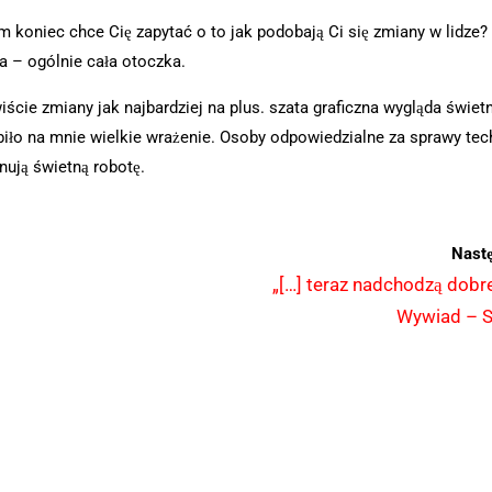
 koniec chce Cię zapytać o to jak podobają Ci się zmiany w lidze
ra – ogólnie cała otoczka.
ście zmiany jak najbardziej na plus. szata graficzna wygląda świetn
obiło na mnie wielkie wrażenie. Osoby odpowiedzialne za sprawy tec
nują świetną robotę.
Nast
„[…] teraz nadchodzą dobre
Wywiad – S