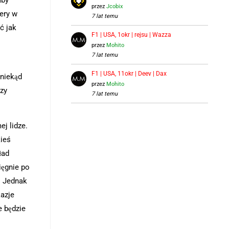
przez
Jcobix
ery w
7 lat temu
ć jak
F1 | USA, 1okr | rejsu | Wazza
przez
Mohito
7 lat temu
F1 | USA, 11okr | Deev | Dax
niekąd
przez
Mohito
zy
7 lat temu
ej lidze.
ieś
ład
ięgnie po
. Jednak
azje
e będzie