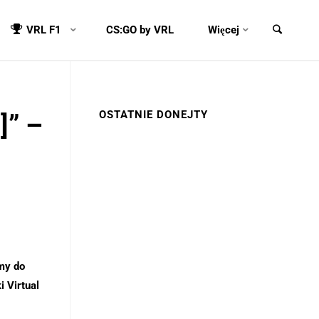
VRL F1
CS:GO by VRL
Więcej
OSTATNIE DONEJTY
]” –
my do
 Virtual