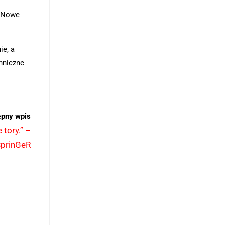
? Nowe
ie, a
hniczne
ępny wpis
 tory.” –
prinGeR