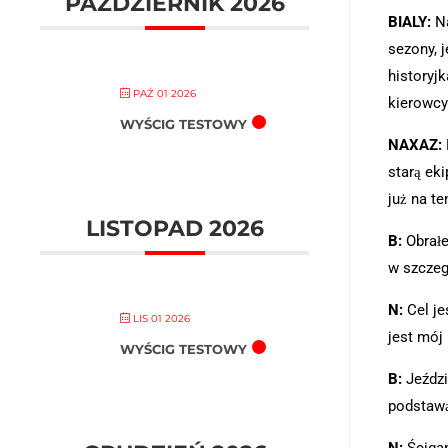
PAŹDZIERNIK 2026
BIALY:
Na
sezony, 
historyjk
PAŹ 01 2026
kierowcy
WYŚCIG TESTOWY
NAXAZ:
starą eki
już na te
LISTOPAD 2026
B:
Obrałe
w szczeg
N:
Cel je
LIS 01 2026
jest mój
WYŚCIG TESTOWY
B:
Jeździ
podstawą
N:
Ścigan