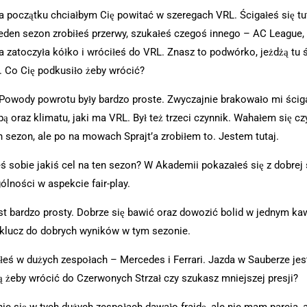
 początku chciałbym Cię powitać w szeregach VRL. Ścigałeś się tut
jeden sezon zrobiłeś przerwy, szukałeś czegoś innego – AC League, 
a zatoczyła kółko i wróciłeś do VRL. Znasz to podwórko, jeżdżą tu 
. Co Cię podkusiło żeby wrócić?
Powody powrotu były bardzo proste. Zwyczajnie brakowało mi ścig
pą oraz klimatu, jaki ma VRL. Był też trzeci czynnik. Wahałem się cz
n sezon, ale po na mowach Sprajt’a zrobiłem to. Jestem tutaj.
ś sobie jakiś cel na ten sezon? W Akademii pokazałeś się z dobrej 
ólności w aspekcie fair-play.
st bardzo prosty. Dobrze się bawić oraz dowozić bolid w jednym ka
 klucz do dobrych wyników w tym sezonie.
łeś w dużych zespołach – Mercedes i Ferrari. Jazda w Sauberze jes
 żeby wrócić do Czerwonych Strzał czy szukasz mniejszej presji?
ie się w tych dużych zespołach dawało frajdę, ale nie mam parcia, 