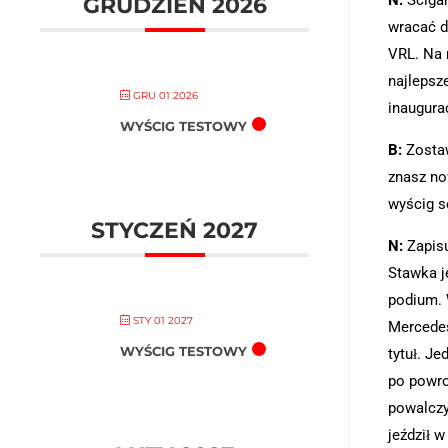
GRUDZIEŃ 2026
wracać d
VRL. Na r
najlepsz
GRU 01 2026
inaugura
WYŚCIG TESTOWY
B:
Zostaw
znasz no
wyścig s
STYCZEŃ 2027
N:
Zapisu
Stawka j
podium. 
STY 01 2027
Mercedes
WYŚCIG TESTOWY
tytuł. J
po powro
powalczy
jeździł w