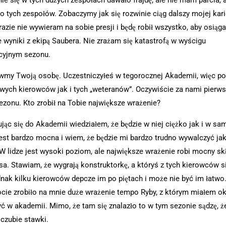
o tych zespołów. Zobaczymy jak się rozwinie ciąg dalszy mojej kari
azie nie wywieram na sobie presji i będę robił wszystko, aby osiąga
e wyniki z ekipą Saubera. Nie zrażam się katastrofą w wyścigu
cyjnym sezonu.
my Twoją osobę. Uczestniczyłeś w tegorocznej Akademii, więc po
wych kierowców jak i tych „weteranów”. Oczywiście za nami pierws
ezonu. Kto zrobił na Tobie największe wrażenie?
jąc się do Akademii wiedziałem, że będzie w niej ciężko jak i w sam
est bardzo mocna i wiem, że będzie mi bardzo trudno wywalczyć jak
W lidze jest wysoki poziom, ale największe wrażenie robi mocny sk
a. Stawiam, że wygrają konstruktorkę, a któryś z tych kierowców s
ednak kilku kierowców depcze im po piętach i może nie być im łatwo
cie zrobiło na mnie duże wrażenie tempo Ryby, z którym miałem ok
ć w akademii. Mimo, że tam się znalazło to w tym sezonie sądzę, ż
 czubie stawki.