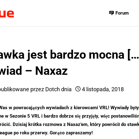
Forum
awka jest bardzo mocna […
iad – Naxaz
ublikowane przez
Dotch
dnia
4 listopada, 2018
Was w powracających wywiadach z kierowcami VRL! Wywiady były
e w Sezonie 5 VRL i bardzo dobrze się przyjęły, więc postanowiliś
rócić. Dzisiaj krótka rozmowa z Naxaz’em, który powrócił do stawki
eague po roku przerwy. Gorąco zapraszamy!