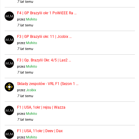
7 lat temu
F4 | GP Brazylii okr 1 PoWiEEE Ra …
przez
Mohito
7 lat temu
F3 | GP Brazylii okr. 11 | Jcobix …
przez
Mohito
7 lat temu
F3 | Gp. Brazylii Okr. 4/5 | Las2 …
przez
Mohito
7 lat temu
Składy zespołów - VRL F1 (Sezon 1 …
przez
Jcobix
7 lat temu
F1 | USA, 1okr | rejsu | Wazza
przez
Mohito
7 lat temu
F1 | USA, 11okr | Deev | Dax
przez
Mohito