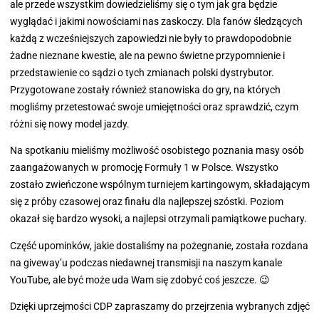
ale przede wszystkim dowiedzieliśmy się o tym jak gra będzie
wyglądać i jakimi nowościami nas zaskoczy. Dla fanów śledzących
każdą z wcześniejszych zapowiedzi nie były to prawdopodobnie
żadne nieznane kwestie, ale na pewno świetne przypomnienie i
przedstawienie co sądzi o tych zmianach polski dystrybutor.
Przygotowane zostały również stanowiska do gry, na których
mogliśmy przetestować swoje umiejętności oraz sprawdzić, czym
różni się nowy model jazdy.
Na spotkaniu mieliśmy możliwość osobistego poznania masy osób
zaangażowanych w promocję Formuły 1 w Polsce. Wszystko
zostało zwieńczone wspólnym turniejem kartingowym, składającym
się z próby czasowej oraz finału dla najlepszej szóstki. Poziom
okazał się bardzo wysoki, a najlepsi otrzymali pamiątkowe puchary.
Część upominków, jakie dostaliśmy na pożegnanie, została rozdana
na giveway’u podczas niedawnej transmisji na naszym kanale
YouTube, ale być może uda Wam się zdobyć coś jeszcze. 😉
Dzięki uprzejmości CDP zapraszamy do przejrzenia wybranych zdjęć