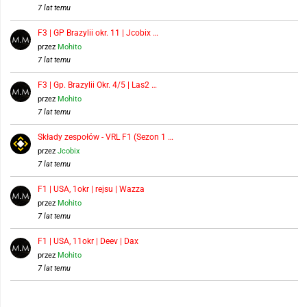
7 lat temu
F3 | GP Brazylii okr. 11 | Jcobix …
przez
Mohito
7 lat temu
F3 | Gp. Brazylii Okr. 4/5 | Las2 …
przez
Mohito
7 lat temu
Składy zespołów - VRL F1 (Sezon 1 …
przez
Jcobix
7 lat temu
F1 | USA, 1okr | rejsu | Wazza
przez
Mohito
7 lat temu
F1 | USA, 11okr | Deev | Dax
przez
Mohito
7 lat temu