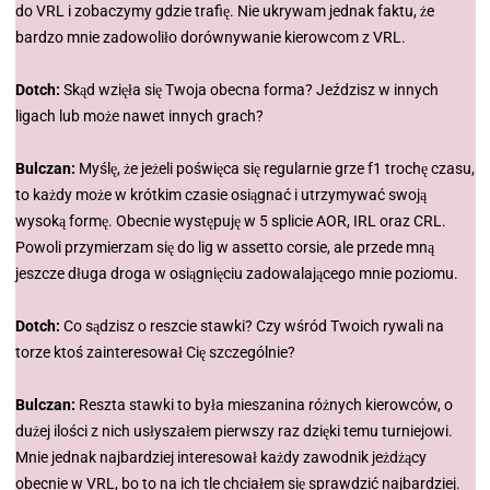
do VRL i zobaczymy gdzie trafię. Nie ukrywam jednak faktu, że
bardzo mnie zadowoliło dorównywanie kierowcom z VRL.
Dotch:
Skąd wzięła się Twoja obecna forma? Jeździsz w innych
ligach lub może nawet innych grach?
Bulczan:
Myślę, że jeżeli poświęca się regularnie grze f1 trochę czasu,
to każdy może w krótkim czasie osiągnać i utrzymywać swoją
wysoką formę. Obecnie występuję w 5 splicie AOR, IRL oraz CRL.
Powoli przymierzam się do lig w assetto corsie, ale przede mną
jeszcze długa droga w osiągnięciu zadowalającego mnie poziomu.
Dotch:
Co sądzisz o reszcie stawki? Czy wśród Twoich rywali na
torze ktoś zainteresował Cię szczególnie?
Bulczan:
Reszta stawki to była mieszanina różnych kierowców, o
dużej ilości z nich usłyszałem pierwszy raz dzięki temu turniejowi.
Mnie jednak najbardziej interesował każdy zawodnik jeżdżący
obecnie w VRL, bo to na ich tle chciałem się sprawdzić najbardziej.