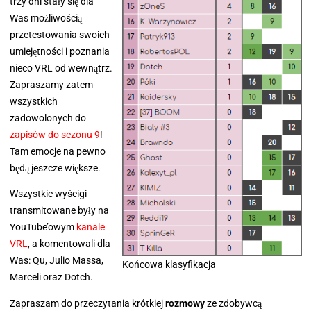
trzy dni stały się dla
Was możliwością
przetestowania swoich
umiejętności i poznania
nieco VRL od wewnątrz.
Zapraszamy zatem
wszystkich
zadowolonych do
zapisów do sezonu 9
!
Tam emocje na pewno
będą jeszcze większe.
Wszystkie wyścigi
transmitowane były na
YouTube’owym
kanale
VRL
, a komentowali dla
Was: Qu, Julio Massa,
Końcowa klasyfikacja
Marceli oraz Dotch.
Zapraszam do przeczytania krótkiej
rozmowy
ze zdobywcą