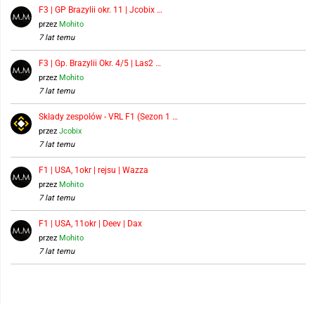
F3 | GP Brazylii okr. 11 | Jcobix …
przez
Mohito
7 lat temu
F3 | Gp. Brazylii Okr. 4/5 | Las2 …
przez
Mohito
7 lat temu
Składy zespołów - VRL F1 (Sezon 1 …
przez
Jcobix
7 lat temu
F1 | USA, 1okr | rejsu | Wazza
przez
Mohito
7 lat temu
F1 | USA, 11okr | Deev | Dax
przez
Mohito
7 lat temu