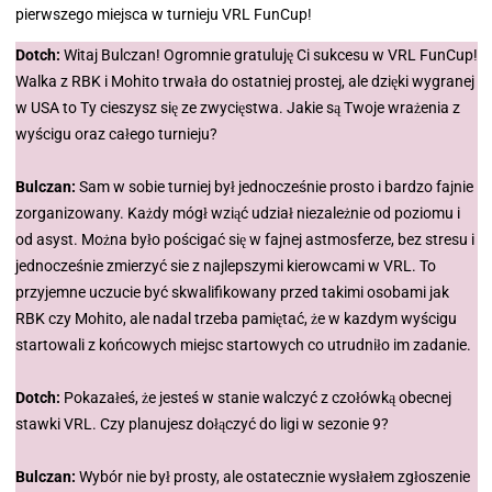
pierwszego miejsca w turnieju VRL FunCup!
Dotch:
Witaj Bulczan! Ogromnie gratuluję Ci sukcesu w VRL FunCup!
Walka z RBK i Mohito trwała do ostatniej prostej, ale dzięki wygranej
w USA to Ty cieszysz się ze zwycięstwa. Jakie są Twoje wrażenia z
wyścigu oraz całego turnieju?
Bulczan:
Sam w sobie turniej był jednocześnie prosto i bardzo fajnie
zorganizowany. Każdy mógł wziąć udział niezależnie od poziomu i
od asyst. Można było pościgać się w fajnej astmosferze, bez stresu i
jednocześnie zmierzyć sie z najlepszymi kierowcami w VRL. To
przyjemne uczucie być skwalifikowany przed takimi osobami jak
RBK czy Mohito, ale nadal trzeba pamiętać, że w kazdym wyścigu
startowali z końcowych miejsc startowych co utrudniło im zadanie.
Dotch:
Pokazałeś, że jesteś w stanie walczyć z czołówką obecnej
stawki VRL. Czy planujesz dołączyć do ligi w sezonie 9?
Bulczan:
Wybór nie był prosty, ale ostatecznie wysłałem zgłoszenie