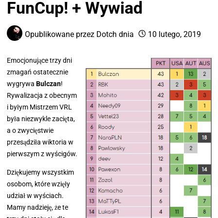
FunCup! + Wywiad
Opublikowane przez
Dotch
dnia
10 lutego, 2019
Emocjonujące trzy dni
zmagań ostatecznie
wygrywa
Bulczan
!
Rywalizacja z obecnym
i byłym Mistrzem VRL
była niezwykle zacięta,
a o zwycięstwie
przesądziła wiktoria w
pierwszym z wyścigów.
Dziękujemy wszystkim
osobom, które wzięły
udział w wyściach.
Mamy nadzieję, że te