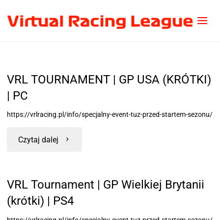
VRL TOURNAMENT | GP USA (KRÓTKI)
| PC
https://vrlracing.pl/info/specjalny-event-tuz-przed-startem-sezonu/
Czytaj dalej
VRL Tournament | GP Wielkiej Brytanii
(krótki) | PS4
https://vrlracing.pl/info/specjalny-event-tuz-przed-startem-sezonu/