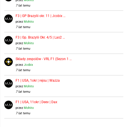
przez
Mohito
7 lat temu
F3 | GP Brazylii okr. 11 | Jcobix …
przez
Mohito
7 lat temu
F3 | Gp. Brazylii Okr. 4/5 | Las2 …
przez
Mohito
7 lat temu
Składy zespołów - VRL F1 (Sezon 1 …
przez
Jcobix
7 lat temu
F1 | USA, 1okr | rejsu | Wazza
przez
Mohito
7 lat temu
F1 | USA, 11okr | Deev | Dax
przez
Mohito
7 lat temu