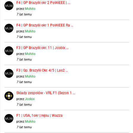
F4 | GP Brazylii okr 2 PoWiEEE | …
przez
Mohito
7 lat temu
F4 | GP Brazylii okr 1 PoWiEEE Ra …
przez
Mohito
7 lat temu
F3 | GP Brazylii okr. 11 | Jcobix …
przez
Mohito
7 lat temu
F3 | Gp. Brazylii Okr. 4/5 | Las2 …
przez
Mohito
7 lat temu
Składy zespołów - VRL F1 (Sezon 1 …
przez
Jcobix
7 lat temu
F1 | USA, 1okr | rejsu | Wazza
przez
Mohito
7 lat temu