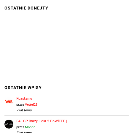
OSTATNIE DONEJTY
OSTATNIE WPISY
Rozstanie
przez
Vettel23
7 lat temu
F4 | GP Brazylii okr 2 PoWiEEE | …
przez
Mohito
7 lat temu