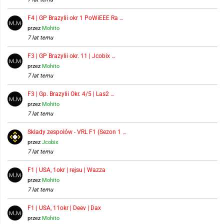
F4 | GP Brazylii okr 1 PoWiEEE Ra …
przez
Mohito
7 lat temu
F3 | GP Brazylii okr. 11 | Jcobix …
przez
Mohito
7 lat temu
F3 | Gp. Brazylii Okr. 4/5 | Las2 …
przez
Mohito
7 lat temu
Składy zespołów - VRL F1 (Sezon 1 …
przez
Jcobix
7 lat temu
F1 | USA, 1okr | rejsu | Wazza
przez
Mohito
7 lat temu
F1 | USA, 11okr | Deev | Dax
przez
Mohito