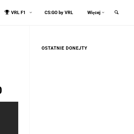
VRL F1
CS:GO by VRL
Więcej
OSTATNIE DONEJTY
0