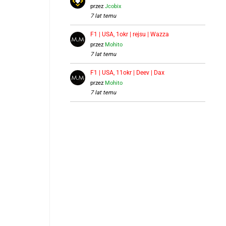
przez
Jcobix
7 lat temu
F1 | USA, 1okr | rejsu | Wazza
przez
Mohito
7 lat temu
F1 | USA, 11okr | Deev | Dax
przez
Mohito
7 lat temu