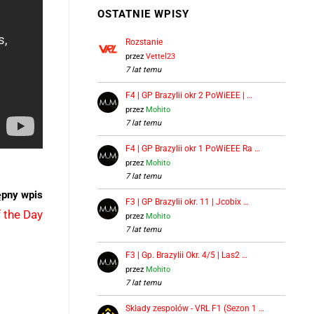
OSTATNIE WPISY
Rozstanie
przez
Vettel23
7 lat temu
F4 | GP Brazylii okr 2 PoWiEEE | …
przez
Mohito
7 lat temu
F4 | GP Brazylii okr 1 PoWiEEE Ra …
przez
Mohito
7 lat temu
ępny wpis
F3 | GP Brazylii okr. 11 | Jcobix …
 the Day
przez
Mohito
7 lat temu
F3 | Gp. Brazylii Okr. 4/5 | Las2 …
przez
Mohito
7 lat temu
Składy zespołów - VRL F1 (Sezon 1 …