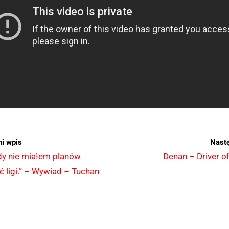
i wpis
Nast
gdy nie miałem planów
Denan – Driver of
ć ligi.” – Wywiad – Tuchan