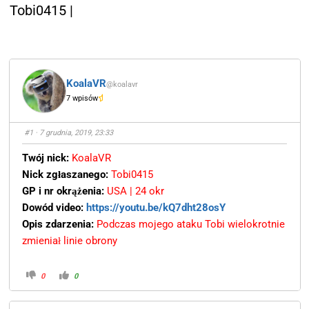
Tobi0415 |
KoalaVR
@koalavr
7 wpisów
#1
· 7 grudnia, 2019, 23:33
Twój nick:
KoalaVR
Nick zgłaszanego:
Tobi0415
GP i nr okrążenia:
USA | 24 okr
Dowód video:
https://youtu.be/kQ7dht28osY
Opis zdarzenia:
Podczas mojego ataku Tobi wielokrotnie
zmieniał linie obrony
0
0