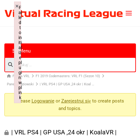
×
F
ai
le
d
t
o
in
iti
al
Menu
iz
e
pl
u
gi
Forum VRL
F1 2019 Codemasters: VRL F1 (Sezon 10)
n:
w
Panel Sędziowski
| VRL PS4 | GP USA ,24 okr | Koal …
pl
in
k
Please
Logowanie
or
Zarejestruj się
to create posts
Failed to initialize plugin: wplink
and topics.
| VRL PS4 | GP USA ,24 okr | KoalaVR |