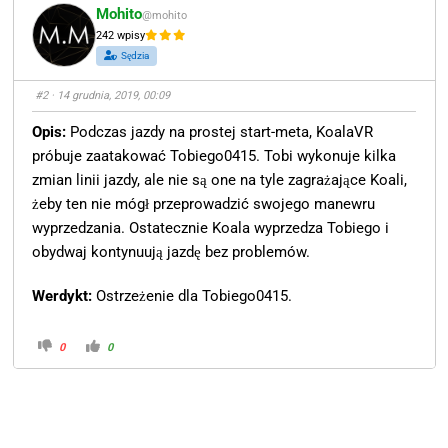
Mohito
@mohito
242 wpisy
Sędzia
#2
· 14 grudnia, 2019, 00:09
Opis:
Podczas jazdy na prostej start-meta, KoalaVR
próbuje zaatakować Tobiego0415. Tobi wykonuje kilka
zmian linii jazdy, ale nie są one na tyle zagrażające Koali,
żeby ten nie mógł przeprowadzić swojego manewru
wyprzedzania. Ostatecznie Koala wyprzedza Tobiego i
obydwaj kontynuują jazdę bez problemów.
Werdykt:
Ostrzeżenie dla Tobiego0415.
0
0