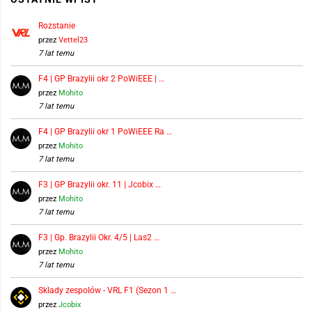
Rozstanie
przez
Vettel23
7 lat temu
F4 | GP Brazylii okr 2 PoWiEEE | …
przez
Mohito
7 lat temu
F4 | GP Brazylii okr 1 PoWiEEE Ra …
przez
Mohito
7 lat temu
F3 | GP Brazylii okr. 11 | Jcobix …
przez
Mohito
7 lat temu
F3 | Gp. Brazylii Okr. 4/5 | Las2 …
przez
Mohito
7 lat temu
Składy zespołów - VRL F1 (Sezon 1 …
przez
Jcobix