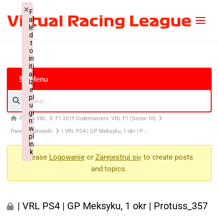
×
F
ai
le
d
t
o
in
iti
al
Menu
iz
e
pl
u
gi
Forum VRL
F1 2019 Codemasters: VRL F1 (Sezon 10)
n:
w
Panel Sędziowski
| VRL PS4 | GP Meksyku, 1 okr | P …
pl
in
k
Please
Logowanie
or
Zarejestruj się
to create posts
Failed to initialize plugin: wplink
and topics.
| VRL PS4 | GP Meksyku, 1 okr | Protuss_357