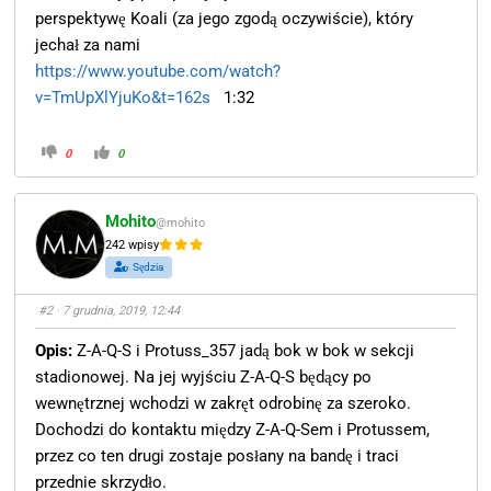
perspektywę Koali (za jego zgodą oczywiście), który
jechał za nami
https://www.youtube.com/watch?
v=TmUpXlYjuKo&t=162s
1:32
0
0
Mohito
@mohito
242 wpisy
Sędzia
#2
· 7 grudnia, 2019, 12:44
Opis:
Z-A-Q-S i Protuss_357 jadą bok w bok w sekcji
stadionowej. Na jej wyjściu Z-A-Q-S będący po
wewnętrznej wchodzi w zakręt odrobinę za szeroko.
Dochodzi do kontaktu między Z-A-Q-Sem i Protussem,
przez co ten drugi zostaje posłany na bandę i traci
przednie skrzydło.