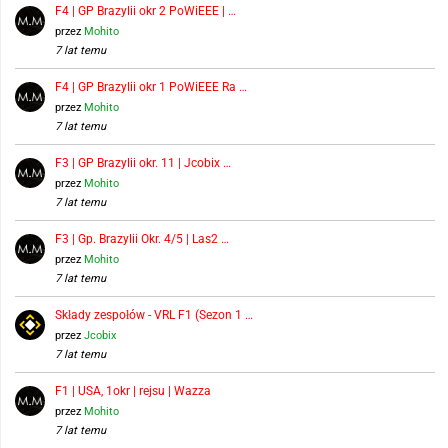
F4 | GP Brazylii okr 2 PoWiEEE | …
przez
Mohito
7 lat temu
F4 | GP Brazylii okr 1 PoWiEEE Ra …
przez
Mohito
7 lat temu
F3 | GP Brazylii okr. 11 | Jcobix …
przez
Mohito
7 lat temu
F3 | Gp. Brazylii Okr. 4/5 | Las2 …
przez
Mohito
7 lat temu
Składy zespołów - VRL F1 (Sezon 1 …
przez
Jcobix
7 lat temu
F1 | USA, 1okr | rejsu | Wazza
przez
Mohito
7 lat temu