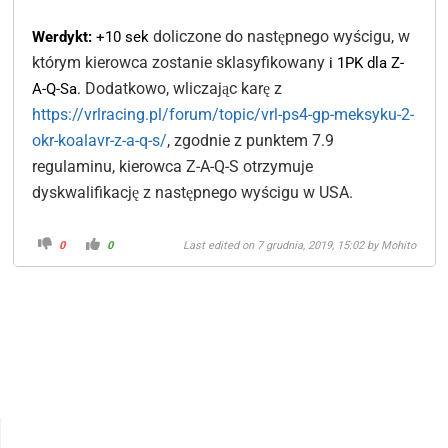
doliczone do następnego wyścigu, w
Werdykt:
+10 sek
którym kierowca zostanie sklasyfikowany
i 1PK dla Z-
Dodatkowo, wliczając karę z
A-Q-Sa.
https://vrlracing.pl/forum/topic/vrl-ps4-gp-meksyku-2-
okr-koalavr-z-a-q-s/
, zgodnie z punktem 7.9
regulaminu, kierowca Z-A-Q-S otrzymuje
dyskwalifikację z następnego wyścigu w USA.
0
0
Last edited on 7 grudnia, 2019, 15:02 by
Mohito