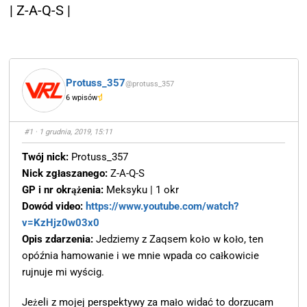
| Z-A-Q-S |
Protuss_357
@protuss_357
6 wpisów
#1
· 1 grudnia, 2019, 15:11
Twój nick:
Protuss_357
Nick zgłaszanego:
Z-A-Q-S
GP i nr okrążenia:
Meksyku | 1 okr
Dowód video:
https://www.youtube.com/watch?
v=KzHjz0w03x0
Opis zdarzenia:
Jedziemy z Zaqsem koło w koło, ten
opóźnia hamowanie i we mnie wpada co całkowicie
rujnuje mi wyścig.
Jeżeli z mojej perspektywy za mało widać to dorzucam