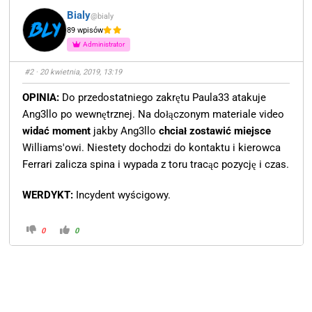
Bialy
@bialy
89 wpisów
Administrator
#2
· 20 kwietnia, 2019, 13:19
OPINIA:
Do przedostatniego zakrętu Paula33 atakuje
Ang3llo po wewnętrznej. Na dołączonym materiale video
widać moment
jakby Ang3llo
chciał zostawić miejsce
Williams'owi. Niestety dochodzi do kontaktu i kierowca
Ferrari zalicza spina i wypada z toru tracąc pozycję i czas.
WERDYKT:
Incydent wyścigowy.
0
0