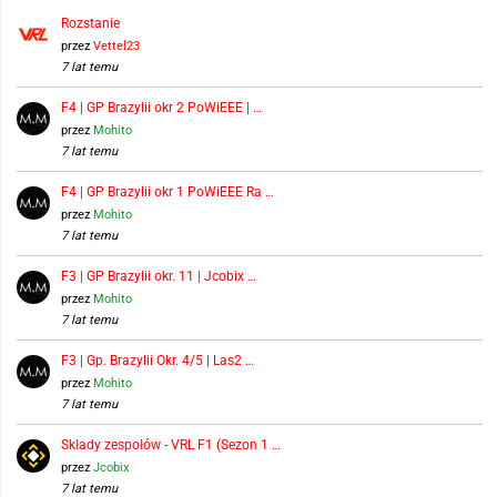
Rozstanie
przez
Vettel23
7 lat temu
F4 | GP Brazylii okr 2 PoWiEEE | …
przez
Mohito
7 lat temu
F4 | GP Brazylii okr 1 PoWiEEE Ra …
przez
Mohito
7 lat temu
F3 | GP Brazylii okr. 11 | Jcobix …
przez
Mohito
7 lat temu
F3 | Gp. Brazylii Okr. 4/5 | Las2 …
przez
Mohito
7 lat temu
Składy zespołów - VRL F1 (Sezon 1 …
przez
Jcobix
7 lat temu