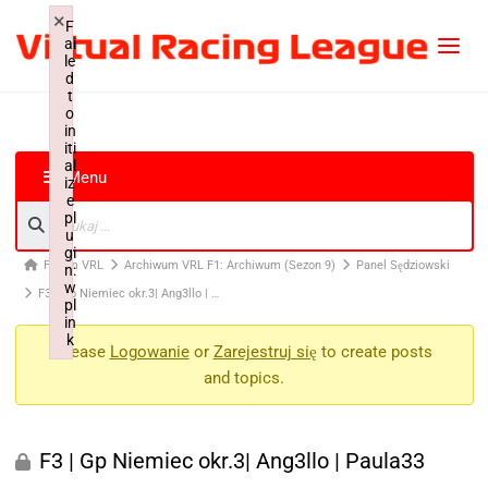
×
F
ai
le
d
t
o
in
iti
al
Menu
iz
e
pl
u
gi
Forum VRL
Archiwum VRL F1: Archiwum (Sezon 9)
Panel Sędziowski
n:
w
F3 | Gp Niemiec okr.3| Ang3llo | …
pl
in
k
Please
Logowanie
or
Zarejestruj się
to create posts
Failed to initialize plugin: wplink
and topics.
F3 | Gp Niemiec okr.3| Ang3llo | Paula33