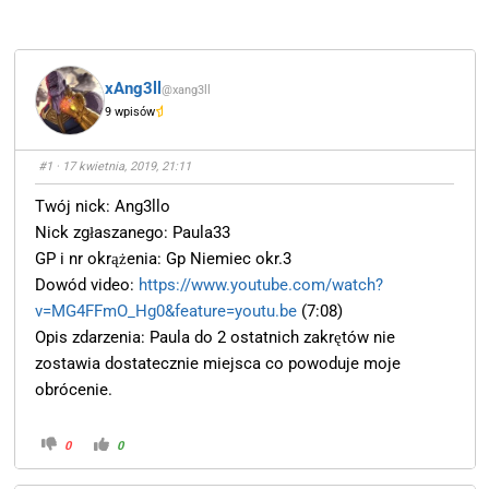
xAng3ll
@xang3ll
9 wpisów
#1
· 17 kwietnia, 2019, 21:11
Twój nick: Ang3llo
Nick zgłaszanego: Paula33
GP i nr okrążenia: Gp Niemiec okr.3
Dowód video:
https://www.youtube.com/watch?
v=MG4FFmO_Hg0&feature=youtu.be
(7:08)
Opis zdarzenia: Paula do 2 ostatnich zakrętów nie
zostawia dostatecznie miejsca co powoduje moje
obrócenie.
0
0