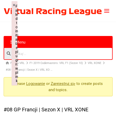
×
F
ai
le
d
t
o
in
iti
al
Menu
iz
e
pl
u
gi
Forum VRL
F1 2019 Codemasters: VRL F1 (Sezon 10)
VRL XONE
n:
w
#08 GP Francji | Sezon X | VRL XO …
pl
in
k
Please
Logowanie
or
Zarejestruj się
to create posts
Failed to initialize plugin: wplink
and topics.
#08 GP Francji | Sezon X | VRL XONE