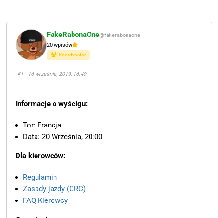
FakeRabonaOne
@fakerabonaone
20 wpisów
Koordynator
#1
· 16 września, 2019, 16:49
Informacje o wyścigu:
Tor: Francja
Data: 20 Września, 20:00
Dla kierowców:
Regulamin
Zasady jazdy (CRC)
FAQ Kierowcy