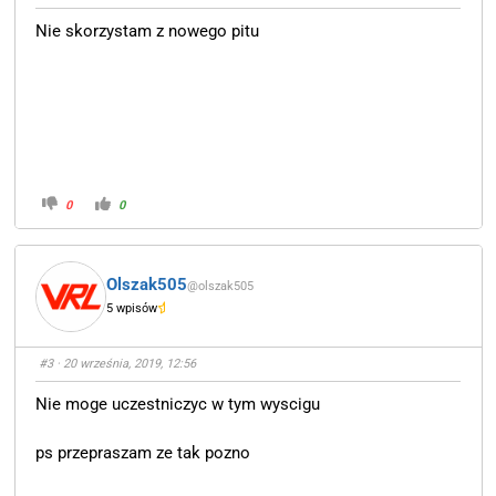
Nie skorzystam z nowego pitu
0
0
Olszak505
@olszak505
5 wpisów
#3
· 20 września, 2019, 12:56
Nie moge uczestniczyc w tym wyscigu
ps przepraszam ze tak pozno