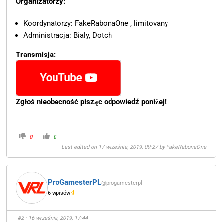
Organizatorzy:
Koordynatorzy: FakeRabonaOne , limitovany
Administracja: Bialy, Dotch
Transmisja:
Zgłoś nieobecność pisząc odpowiedź poniżej!
0
0
Last edited on 17 września, 2019, 09:27 by
FakeRabonaOne
ProGamesterPL
@progamesterpl
6 wpisów
#2
· 16 września, 2019, 17:44