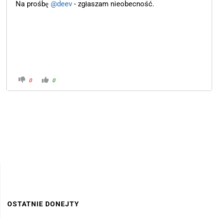
Na prośbę
@deev
- zgłaszam nieobecność.
0
0
OSTATNIE DONEJTY