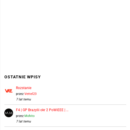
OSTATNIE WPISY
Rozstanie
przez
Vettel23
7 lat temu
F4 | GP Brazylii okr 2 PoWiEEE | …
przez
Mohito
7 lat temu