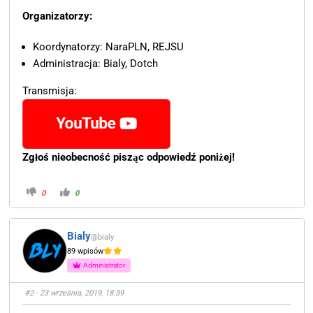
Organizatorzy:
Koordynatorzy: NaraPLN, REJSU
Administracja: Bialy, Dotch
Transmisja:
Zgłoś nieobecność pisząc odpowiedź poniżej!
0
0
Bialy
@bialy
89 wpisów
Administrator
#2
· 23 września, 2019, 18:39