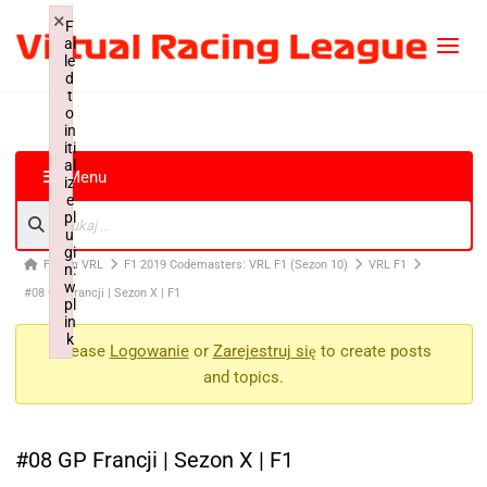
×
F
ai
le
d
t
o
in
iti
al
Menu
iz
e
pl
u
gi
Forum VRL
F1 2019 Codemasters: VRL F1 (Sezon 10)
VRL F1
n:
w
#08 GP Francji | Sezon X | F1
pl
in
k
Please
Logowanie
or
Zarejestruj się
to create posts
Failed to initialize plugin: wplink
and topics.
#08 GP Francji | Sezon X | F1