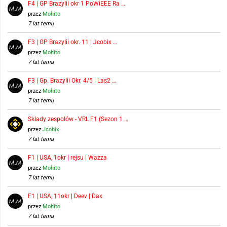
F4 | GP Brazylii okr 1 PoWiEEE Ra …
przez
Mohito
7 lat temu
F3 | GP Brazylii okr. 11 | Jcobix …
przez
Mohito
7 lat temu
F3 | Gp. Brazylii Okr. 4/5 | Las2 …
przez
Mohito
7 lat temu
Składy zespołów - VRL F1 (Sezon 1 …
przez
Jcobix
7 lat temu
F1 | USA, 1okr | rejsu | Wazza
przez
Mohito
7 lat temu
F1 | USA, 11okr | Deev | Dax
przez
Mohito
7 lat temu