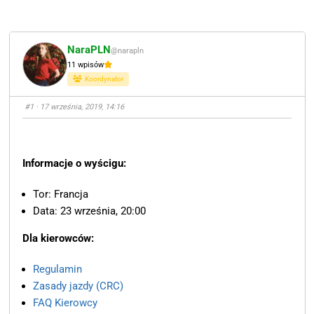
NaraPLN
@narapln
11 wpisów
Koordynator
#1
· 17 września, 2019, 14:16
Informacje o wyścigu:
Tor: Francja
Data: 23 września, 20:00
Dla kierowców:
Regulamin
Zasady jazdy (CRC)
FAQ Kierowcy