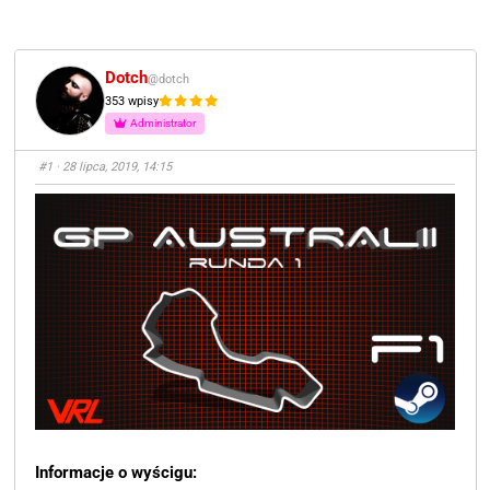
Dotch
@dotch
353 wpisy
Administrator
#1
· 28 lipca, 2019, 14:15
Informacje o wyścigu: