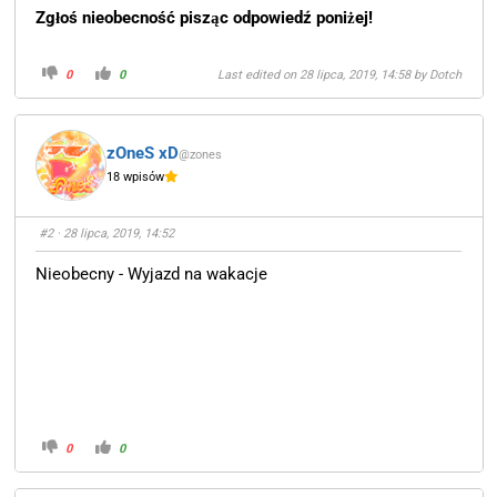
Zgłoś nieobecność pisząc odpowiedź poniżej!
0
0
Last edited on 28 lipca, 2019, 14:58 by
Dotch
zOneS xD
@zones
18 wpisów
#2
· 28 lipca, 2019, 14:52
Nieobecny - Wyjazd na wakacje
0
0