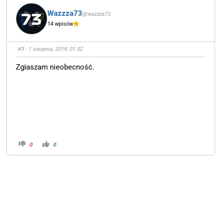
Wazzza73
@wazzza73
14 wpisów
#3
· 1 sierpnia, 2019, 01:32
Zgłaszam nieobecność.
0
0