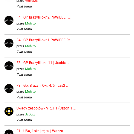
przez
Vettel23
7 lat temu
F4 | GP Brazylii okr 2 PoWiEEE | …
przez
Mohito
7 lat temu
F4 | GP Brazylii okr 1 PoWiEEE Ra …
przez
Mohito
7 lat temu
F3 | GP Brazylii okr. 11 | Jcobix …
przez
Mohito
7 lat temu
F3 | Gp. Brazylii Okr. 4/5 | Las2 …
przez
Mohito
7 lat temu
Składy zespołów - VRL F1 (Sezon 1 …
przez
Jcobix
7 lat temu
F1 | USA, 1okr | rejsu | Wazza