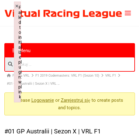
×
F
ai
le
d
t
o
in
iti
al
Menu
iz
e
pl
u
gi
Forum VRL
F1 2019 Codemasters: VRL F1 (Sezon 10)
VRL F1
n:
w
#01 GP Australii | Sezon X | VRL …
pl
in
k
Please
Logowanie
or
Zarejestruj się
to create posts
Failed to initialize plugin: wplink
and topics.
#01 GP Australii | Sezon X | VRL F1