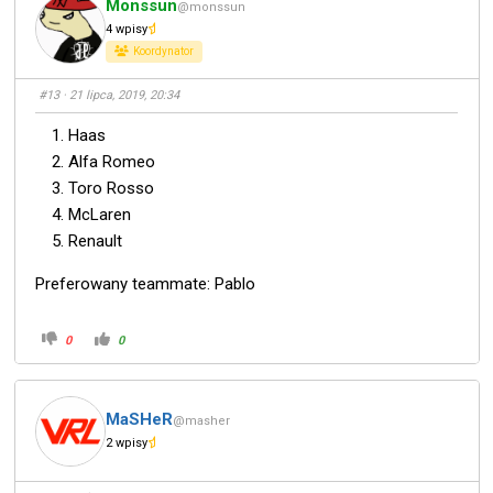
Monssun
@monssun
4 wpisy
Koordynator
#13
· 21 lipca, 2019, 20:34
Haas
Alfa Romeo
Toro Rosso
McLaren
Renault
Preferowany teammate: Pablo
0
0
MaSHeR
@masher
2 wpisy