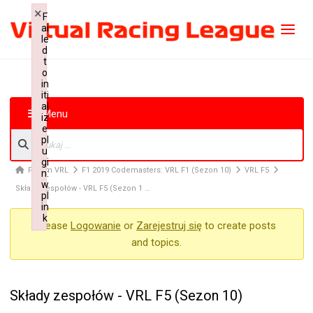
×
F
ai
le
d
t
o
in
iti
al
Menu
iz
e
pl
u
gi
Forum VRL
F1 2019 Codemasters: VRL F1 (Sezon 10)
VRL F5
n:
w
Składy zespołów - VRL F5 (Sezon 1 …
pl
in
k
Please
Logowanie
or
Zarejestruj się
to create posts
Failed to initialize plugin: wplink
and topics.
Składy zespołów - VRL F5 (Sezon 10)