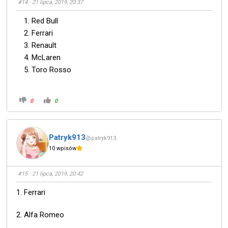
#14
· 21 lipca, 2019, 20:37
Red Bull
Ferrari
Renault
McLaren
Toro Rosso
0
0
Patryk913
@patryk913
10 wpisów
#15
· 21 lipca, 2019, 20:42
1. Ferrari
2. Alfa Romeo