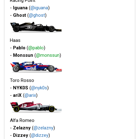
Racing Point
-
Iguana
(
@iguana
)
-
Ghost
(
@ghost
)
Haas
-
Pablo
(
@pablo
)
-
Monssun
(
@monssun
)
Toro Rosso
-
NYK0S
(
@nyk0s
)
-
ariX
(
@arix
)
Alfa Romeo
-
Zelazny
(
@zelazny
)
-
Dizzey
(
@dizzey
)