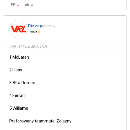
0
0
Dizzey
@dizzey
1 wpis
#10
· 21 lipca, 2019, 19:36
1.McLaren
2.Haas
3.Alfa Romeo
4.Ferrari
5.Williams
Preferowany teammate: Żelazny