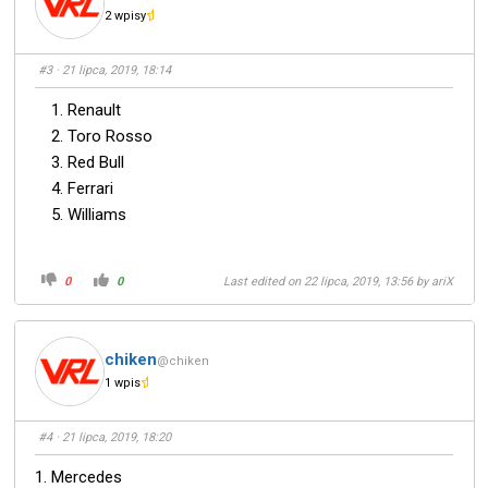
2 wpisy
#3
· 21 lipca, 2019, 18:14
Renault
Toro Rosso
Red Bull
Ferrari
Williams
0
0
Last edited on 22 lipca, 2019, 13:56 by
ariX
chiken
@chiken
1 wpis
#4
· 21 lipca, 2019, 18:20
1. Mercedes