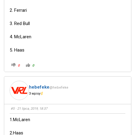
2. Ferrari
3. Red Bull
4. McLaren
5. Haas
0
0
hebefeke
@hebefeke
3 wpisy
#5
· 21 lipca, 2019, 18:37
1.McLaren
2.Haas