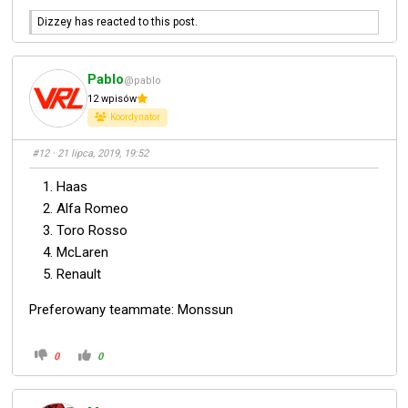
Dizzey has reacted to this post.
Pablo
@pablo
12 wpisów
Koordynator
#12
· 21 lipca, 2019, 19:52
Haas
Alfa Romeo
Toro Rosso
McLaren
Renault
Preferowany teammate: Monssun
0
0