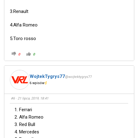
3.Renault
4.Alfa Romeo
5.Toro rosso
0
0
WojtekTygrys77
@wojtektygrys77
6 wpisów
#6
· 21 lipca, 2019, 18:41
Ferrari
Alfa Romeo
Red Bull
Mercedes