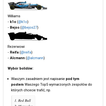
Williams
-
k1o
(
@k1o
)
-
Bejos
(
@bejos27
)
Rezerwowi
-
Reifa
(
@reifa
)
-
Alcmann
(
@alcmann
)
Wybór bolidów:
Waszym zasadniem jest napisanie
pod tym
postem
Waszego Top5 wymarzonych zespołów do
których chcecie trafić, np.
1. Red Bull