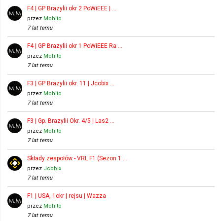
F4 | GP Brazylii okr 2 PoWiEEE | …
przez
Mohito
7 lat temu
F4 | GP Brazylii okr 1 PoWiEEE Ra …
przez
Mohito
7 lat temu
F3 | GP Brazylii okr. 11 | Jcobix …
przez
Mohito
7 lat temu
F3 | Gp. Brazylii Okr. 4/5 | Las2 …
przez
Mohito
7 lat temu
Składy zespołów - VRL F1 (Sezon 1 …
przez
Jcobix
7 lat temu
F1 | USA, 1okr | rejsu | Wazza
przez
Mohito
7 lat temu