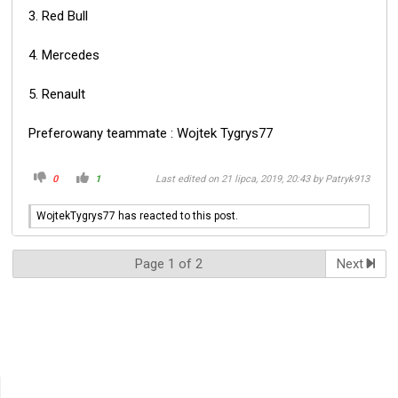
3. Red Bull
4. Mercedes
5. Renault
Preferowany teammate : Wojtek Tygrys77
0
1
Last edited on 21 lipca, 2019, 20:43 by
Patryk913
WojtekTygrys77 has reacted to this post.
Page 1 of 2
Next