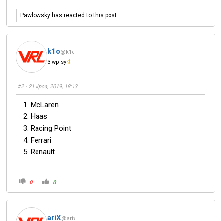
Pawlowsky has reacted to this post.
k1o
@k1o
3 wpisy
#2
· 21 lipca, 2019, 18:13
McLaren
Haas
Racing Point
Ferrari
Renault
0
0
ariX
@arix