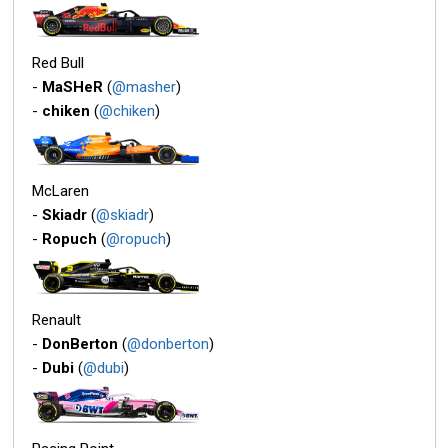
Red Bull
-
MaSHeR
(
@masher
)
-
chiken
(
@chiken
)
McLaren
-
Skiadr
(
@skiadr
)
-
Ropuch
(
@ropuch
)
Renault
-
DonBerton
(
@donberton
)
-
Dubi
(
@dubi
)