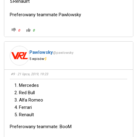
5.Renaulrt
Preferowany teammate Pawlowsky
0
0
Pawlowsky
@pawlowsky
5 wpisów
#9
· 21 lipca, 2019, 19:23
Mercedes
Red Bull
Alfa Romeo
Ferrari
Renault
Preferowany teammate: BooM