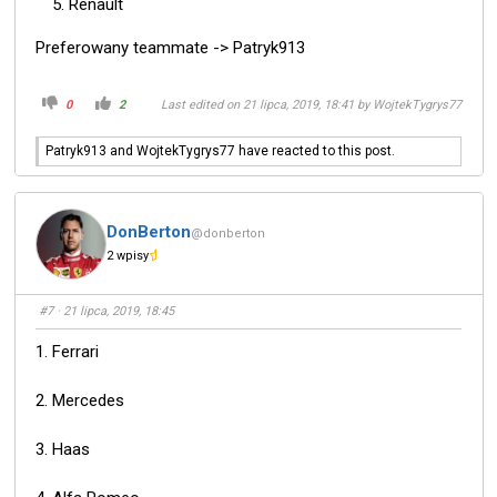
Renault
Preferowany teammate -> Patryk913
0
2
Last edited on 21 lipca, 2019, 18:41 by
WojtekTygrys77
Patryk913 and WojtekTygrys77 have reacted to this post.
DonBerton
@donberton
2 wpisy
#7
· 21 lipca, 2019, 18:45
1. Ferrari
2. Mercedes
3. Haas