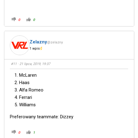
0
0
Zelazny
@zelazny
1 wpis
#11
· 21 lipca, 2019, 19:37
McLaren
Haas
Alfa Romeo
Ferrari
Williams
Preferowany teammate: Dizzey
0
1