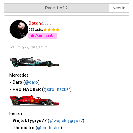
Page 1 of 2
Next
Dotch
@dotch
353 wpisy
Administrator
#1
· 21 lipca, 2019, 16:31
Mercedes
-
Daro
(
@daro
)
-
PRO HACKER
(
@pro_hacker
)
Ferrari
-
WojtekTygrys77
(
@wojtektygrys77
)
-
Thedostro
(
@thedostro
)