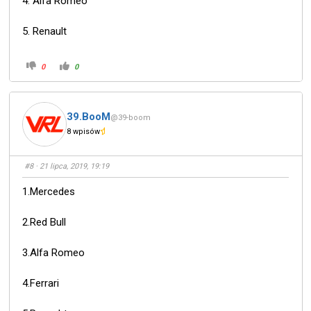
4. Alfa Romeo
5. Renault
0
0
39.BooM
@39-boom
8 wpisów
#8
· 21 lipca, 2019, 19:19
1.Mercedes
2.Red Bull
3.Alfa Romeo
4.Ferrari