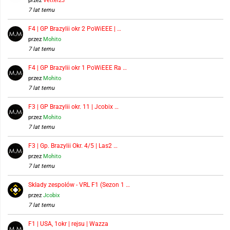
przez
Vettel23
7 lat temu
F4 | GP Brazylii okr 2 PoWiEEE | …
przez
Mohito
7 lat temu
F4 | GP Brazylii okr 1 PoWiEEE Ra …
przez
Mohito
7 lat temu
F3 | GP Brazylii okr. 11 | Jcobix …
przez
Mohito
7 lat temu
F3 | Gp. Brazylii Okr. 4/5 | Las2 …
przez
Mohito
7 lat temu
Składy zespołów - VRL F1 (Sezon 1 …
przez
Jcobix
7 lat temu
F1 | USA, 1okr | rejsu | Wazza