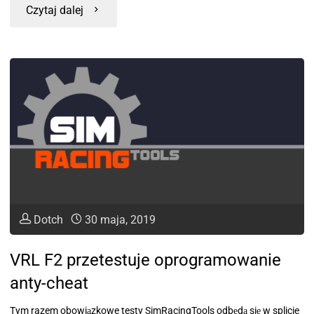
Czytaj dalej
Dotch
30 maja, 2019
VRL F2 przetestuje oprogramowanie
anty-cheat
Tym razem obowiązkowe testy SimRacingTools odbędą się w splicie